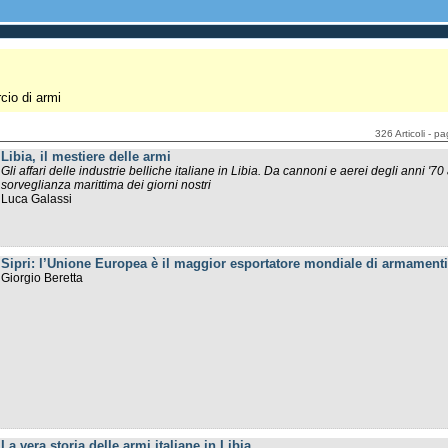
cio di armi
326 Articoli - p
Libia, il mestiere delle armi
Gli affari delle industrie belliche italiane in Libia. Da cannoni e aerei degli anni '70 
sorveglianza marittima dei giorni nostri
Luca Galassi
Sipri: l’Unione Europea è il maggior esportatore mondiale di armament
Giorgio Beretta
La vera storia delle armi italiane in Libia