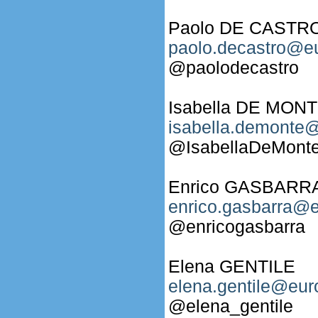
Paolo DE CASTR
paolo.decastro@eu
@paolodecastro
Isabella DE MON
isabella.demonte@
@IsabellaDeMont
Enrico GASBARR
enrico.gasbarra@e
@enricogasbarra
Elena GENTILE
elena.gentile@eur
@elena_gentile