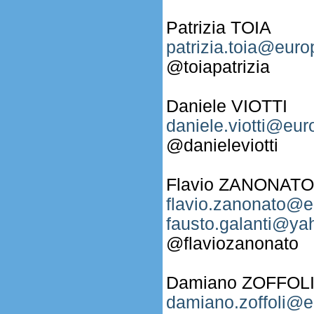
Patrizia TOIA
patrizia.toia@euro
@toiapatrizia
Daniele VIOTTI
daniele.viotti@eur
@danieleviotti
Flavio ZANONATO
flavio.zanonato@e
fausto.galanti@yah
@flaviozanonato
Damiano ZOFFOL
damiano.zoffoli@e