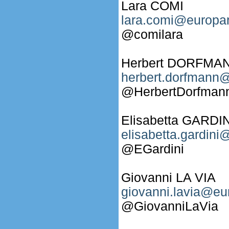
Lara COMI
lara.comi@europar
@comilara
Herbert DORFMA
herbert.dorfmann@
@HerbertDorfman
Elisabetta GARDIN
elisabetta.gardini
@EGardini
Giovanni LA VIA
giovanni.lavia@eu
@GiovanniLaVia