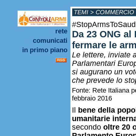
TEMI
>
COMMERCIO 
#StopArmsToSaud
rete
Da 23 ONG al 
comunicati
fermare le ar
in primo piano
Le lettere, inviate
Parlamentari Europ
si augurano un voto
che prevede lo stop 
Fonte: Rete Italiana 
febbraio 2016
Il
bene della popola
umanitarie intern
secondo
oltre 20 
Parlamento Europ