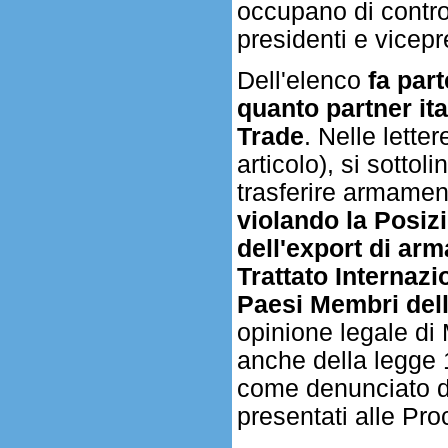
occupano di contro
presidenti e vicepr
Dell'elenco
fa part
quanto partner it
Trade
. Nelle lette
articolo), si sotto
trasferire armamen
violando la Posi
dell'export di ar
Trattato Internazi
Paesi Membri del
opinione legale di 
anche della legge 
come denunciato da
presentati alle Pro