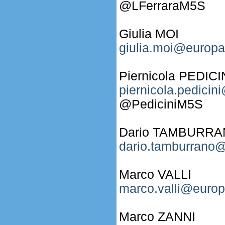
@LFerraraM5S
Giulia MOI
giulia.moi@europa
Piernicola PEDICI
piernicola.pedicin
@PediciniM5S
Dario TAMBURR
dario.tamburrano@
Marco VALLI
marco.valli@europ
Marco ZANNI