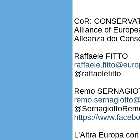
CoR: CONSERVAT
Alliance of Europ
Alleanza dei Conse
Raffaele FITTO
raffaele.fitto@eur
@raffaelefitto
Remo SERNAGIO
remo.sernagiotto@
@SernagiottoRem
https://www.face
L'Altra Europa con