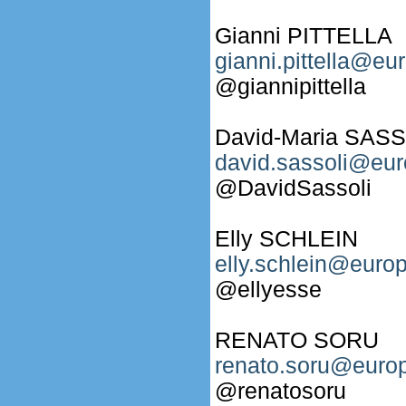
Gianni PITTELLA
gianni.pittella@eu
@giannipittella
David-Maria SAS
david.sassoli@eur
@DavidSassoli
Elly SCHLEIN
elly.schlein@europ
@ellyesse
RENATO SORU
renato.soru@europ
@renatosoru