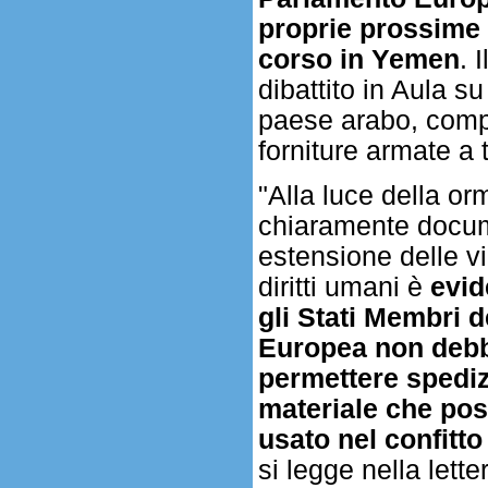
proprie prossime 
corso in Yemen
. 
dibattito in Aula s
paese arabo, comp
forniture armate a t
"Alla luce della or
chiaramente docu
estensione delle vi
diritti umani è
evid
gli Stati Membri d
Europea non deb
permettere spediz
materiale che po
usato nel confitt
si legge nella lett