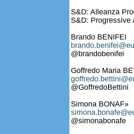
S&D: Alleanza Prog
S&D: Progressive A
Brando BENIFEI
brando.benifei@eu
@brandobenifei
Goffredo Maria BE
goffredo.bettini@e
@GoffredoBettini
Simona BONAF»
simona.bonafe@eu
@simonabonafe