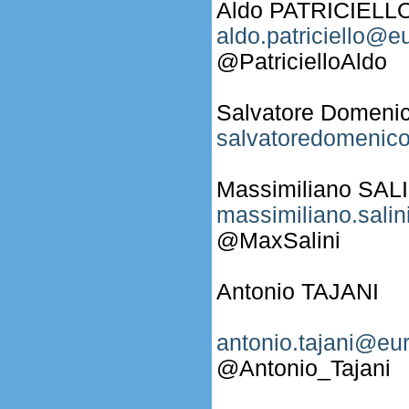
Aldo PATRICIELL
aldo.patriciello@e
@PatricielloAldo
Salvatore Domen
salvatoredomenico
Massimiliano SALI
massimiliano.sali
@MaxSalini
Antonio TAJANI
antonio.tajani@eu
@Antonio_Tajani