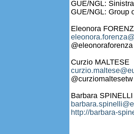
GUE/NGL: Sinistra 
GUE/NGL: Group of
Eleonora FOREN
eleonora.forenza@
@eleonoraforenza
Curzio MALTESE
curzio.maltese@eu
@curziomaltesetw
Barbara SPINELLI
barbara.spinelli@e
http://barbara-spinel