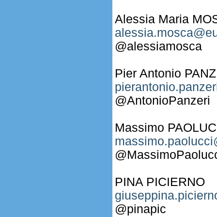
Alessia Maria M
alessia.mosca@eu
@alessiamosca
Pier Antonio PAN
pierantonio.panze
@AntonioPanzeri
Massimo PAOLUC
massimo.paolucci
@MassimoPaoluc
PINA PICIERNO
giuseppina.picier
@pinapic