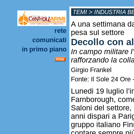
TEMI
>
INDUSTRIA B
A una settimana dal
rete
pesa sul settore
comunicati
Decollo con al
in primo piano
In campo militare l
rafforzando la col
Girgio Frankel
Fonte: Il Sole 24 Ore 
Lunedi 19 luglio l'
Farnborough, come t
Saloni del settore,
anni dispari a Pari
gruppo italiano Fi
contare sempre pi