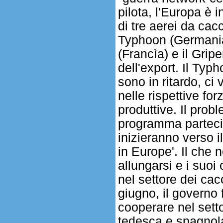
pilota, l'Europa è 
di tre aerei da cac
Typhoon (Germania.
(Francìa) e il Grip
dell'export. Il Typ
sono in ritardo, ci
nelle rispettive fo
produttive. Il prob
programma parteci
inizieranno verso i
in Europe'. Il che 
allungarsi e i suoi 
nel settore dei cac
giugno, il governo
cooperare nel setto
tedesca e spagnola