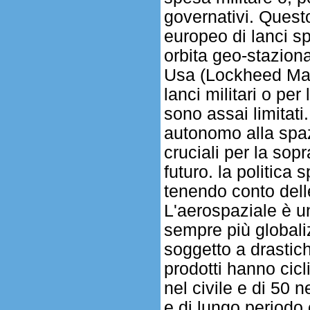
governativi. Quest
europeo di lanci s
orbita geo-stazionar
Usa (Lockheed Mart
lanci militari o pe
sono assai limitati
autonomo alla spaz
cruciali per la sop
futuro. la politic
tenendo conto delle
L'aerospaziale è un
sempre più globaliz
soggetto a drastich
prodotti hanno cicl
nel civile e di 50 n
e di lungo periodo e