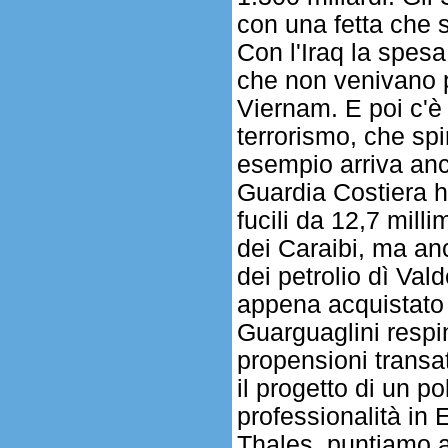
con una fetta che s
Con l'Iraq la spesa 
che non venivano p
Viernam. E poi c'è 
terrorismo, che sp
esempio arriva anco
Guardia Costiera h
fucili da 12,7 milli
dei Caraibi, ma anc
dei petrolio dì Val
appena acquistato q
Guarguaglini respi
propensioni transat
il progetto di un p
professionalità in
Thales, puntiamo a