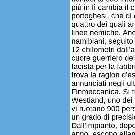
più in lì cambia il
portoghesi, che di 
quattro dei quali ar
linee nemiche. Anc
namibiani, seguito
12 chilometri dall
cuore guerriero del
facista per la fabb
trova la ragion d'e
annunciati negli ul
Finmeccanica. Si tr
Westiand, uno dei m
vi ruotano 900 per
un grado di precisi
Dall'impianto, dop
anno, escono eliam