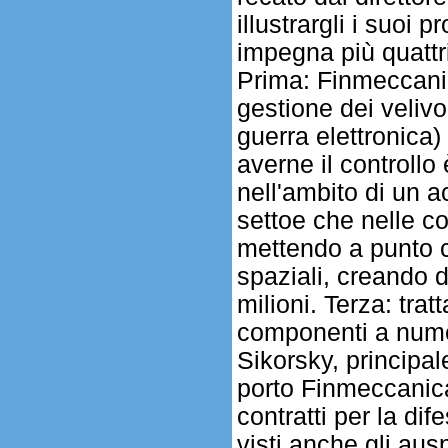
illustrargli i suoi
impegna più quattri
Prima: Finmeccanic
gestione dei velivol
guerra elettronica)
averne il controllo
nell'ambito di un a
settoe che nelle c
mettendo a punto co
spaziali, creando d
milioni. Terza: tra
componenti a numer
Sikorsky, principa
porto Finmeccanica
contratti per la di
visti anche gli aus