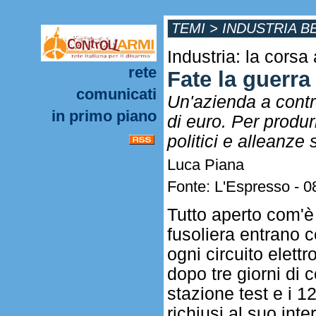
TEMI
>
INDUSTRIA B
Industria: la cors
rete
Fate la guerra
comunicati
Un'azienda a contro
in primo piano
di euro. Per produr
politici e alleanze 
Luca Piana
Fonte: L'Espresso - 0
Tutto aperto com'è 
fusoliera entrano 
ogni circuito elett
dopo tre giorni di 
stazione test e i 
richiusi al suo inte