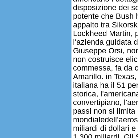
disposizione dei sed
potente che Bush h
appalto tra Sikorsk
Lockheed Martin, p
l'azienda guidata d
Giuseppe Orsi, no
non costruisce elico
commessa, fa da ca
Amarillo. in Texas,
italiana ha il 51 p
storica, l'americana
convertipiano, l'aer
passi non si limita
mondialedell'aerosp
miliardi di dollari
1.300 miliardi. Gli