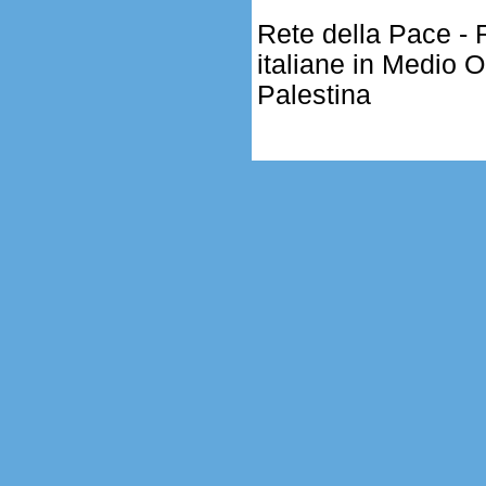
Rete della Pace - 
italiane in Medio O
Palestina
.