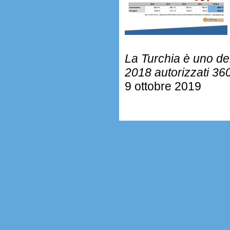
La Turchia è uno dei p
2018 autorizzati 360
9 ottobre 2019
.