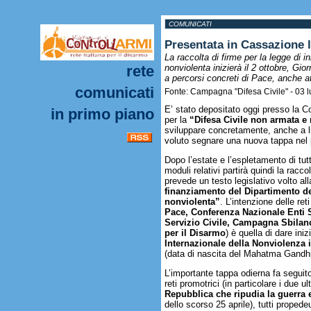
COMUNICATI
Presentata in Cassazione l
La raccolta di firme per la legge di i
rete
nonviolenta inizierà il 2 ottobre, Gi
a percorsi concreti di Pace, anche at
comunicati
Fonte: Campagna "Difesa Civile" - 03 l
E’ stato depositato oggi presso la Co
in primo piano
per la
“Difesa Civile non armata e
sviluppare concretamente, anche a li
voluto segnare una nuova tappa nel
Dopo l’estate e l’espletamento di tutt
moduli relativi partirà quindi la racco
prevede un testo legislativo volto al
finanziamento del Dipartimento de
nonviolenta”
. L’intenzione delle reti
Pace, Conferenza Nazionale Enti 
Servizio Civile, Campagna Sbilanc
per il Disarmo
) è quella di dare ini
Internazionale della Nonviolenza
(data di nascita del Mahatma Gandhi
L’importante tappa odierna fa seguit
reti promotrici (in particolare i due 
Repubblica che ripudia la guerra 
dello scorso 25 aprile), tutti prope