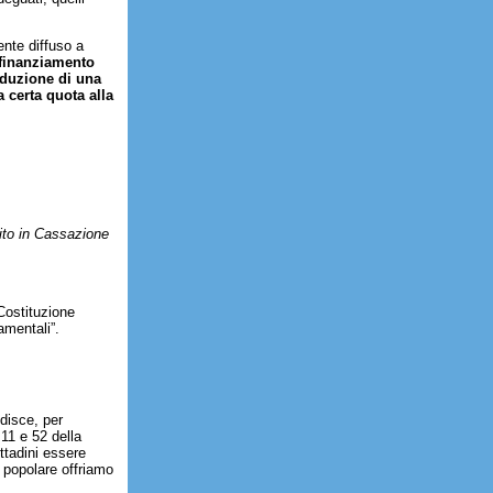
ente diffuso a
finanziamento
roduzione di una
a certa quota alla
sito in Cassazione
 Costituzione
amentali”.
disce, per
 11 e 52 della
ttadini essere
va popolare offriamo