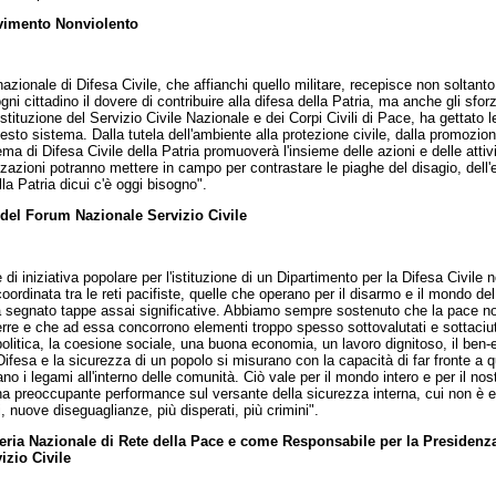
vimento Nonviolento
azionale di Difesa Civile, che affianchi quello militare, recepisce non soltanto 
i cittadino il dovere di contribuire alla difesa della Patria, ma anche gli sforz
istituzione del Servizio Civile Nazionale e dei Corpi Civili di Pace, ha gettato le
esto sistema. Dalla tutela dell'ambiente alla protezione civile, dalla promozion
istema di Difesa Civile della Patria promuoverà l'insieme delle azioni e delle attiv
anizzazioni potranno mettere in campo per contrastare le piaghe del disagio, dell
la Patria dicui c'è oggi bisogno".
 del Forum Nazionale Servizio Civile
i iniziativa popolare per l'istituzione di un Dipartimento per la Difesa Civile
coordinata tra le reti pacifiste, quelle che operano per il disarmo e il mondo del
segnato tappe assai significative. Abbiamo sempre sostenuto che la pace no
re e che ad essa concorrono elementi troppo spesso sottovalutati e sottaciuti
tà politica, la coesione sociale, una buona economia, un lavoro dignitoso, il ben
fesa e la sicurezza di un popolo si misurano con la capacità di far fronte a qu
o i legami all'interno delle comunità. Ciò vale per il mondo intero e per il n
na preoccupante performance sul versante della sicurezza interna, cui non è es
nuove diseguaglianze, più disperati, più crimini".
eteria Nazionale di Rete della Pace e come Responsabile per la Presiden
izio Civile