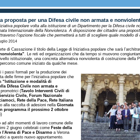
a proposta per una Difesa civile non armata e nonviolen
niziativa popolare volta alla istituzione di un Dipartimento per la Difesa civile 
ornata Internazionale della Nonviolenza. A disposizione dei cittadini una propos
traverso l’opzione fiscale che permetterà a tutti di scegliere quale modello di
uglio 2014
rte di Cassazione il titolo della Legge di Iniziativa popolare che sarà l’archit
 nonviolenta”
. Le reti ed organizzazioni che da tempo si muovono congiunta
vello istituzionale, una concreta alternativa nonviolenta di costruzione della
 percorso comune iniziato da qualche mese.
i i passi formali per la produzione dei
lta delle firme per l’iniziativa popolare che
la
“Istituzione e modalità di
lla Difesa Civile non armata e
 promotrici (
Tavolo Interventi Civili di
Servizio Civile, Forum Nazionale
iamoci, Rete della Pace, Rete Italiana
zio alla raccolta di adesioni nella
Giornata
 in programma il prossimo 2 ottobre
)
o ad altri momenti di lavoro comune delle
ultimi 2 giugno celebrati come
Feste della
e l'Arena di Pace e Disarmo
a Verona
deutici a questo nuovo appuntamento.