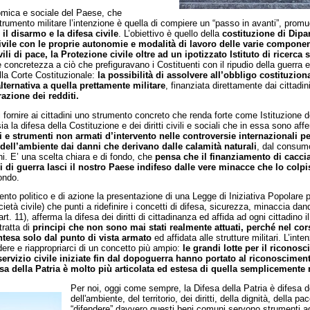
nomica e sociale del Paese, che
trumento militare l’intenzione è quella di compiere un “passo in avanti”, pro
l disarmo e la difesa civile
. L’obiettivo è quello della
costituzione di Dipa
 civile con le proprie autonomie e modalità di lavoro delle varie componen
ivili di pace, la Protezione civile oltre ad un ipotizzato Istituto di ricerca
te concretezza a ciò che prefiguravano i Costituenti con il ripudio della guerra 
lla Corte Costituzionale:
la possibilità di assolvere all’obbligo costituziona
alternativa a quella prettamente militare
, finanziata direttamente dai cittadin
razione dei redditi.
fornire ai cittadini uno strumento concreto che renda forte come Istituzione de
a la difesa della Costituzione e dei diritti civili e sociali che in essa sono aff
 e strumenti non armati d’intervento nelle controversie internazionali p
 e dell’ambiente dai danni che derivano dalle calamità
naturali
, dal consumo 
ni. E’ una scelta chiara e di fondo, che
pensa che il finanziamento di cacci
 di guerra lasci il nostro Paese indifeso dalle vere minacce che lo colp
ondo.
 politico e di azione la presentazione di una Legge di Iniziativa Popolare p
ietà civile) che punti a ridefinire i concetti di difesa, sicurezza, minaccia dand
rt. 11), afferma la difesa dei diritti di cittadinanza ed affida ad ogni cittadino 
 tratta di
principi che non sono mai stati realmente attuati, perché nel cor
ntesa solo dal punto di vista armato
ed affidata alle strutture militari. L’inte
re e riappropriarci di un concetto più ampio:
le grandi lotte per il riconos
servizio civile iniziate fin dal dopoguerra hanno portato al riconoscimen
a della Patria è molto più articolata ed estesa di quella semplicemente 
Per noi, oggi come sempre, la Difesa della Patria è difesa de
dell'ambiente, del territorio, dei diritti, della dignità, della pa
“difendere” davvero questi beni comuni servono strumenti ad