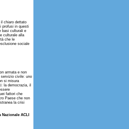
il chiaro dettato
i profusi in questi
 basi culturali e
e culturale alla
ità che le
'esclusione sociale
 non armata e non
 servizio civile: uno
n si misura
: la democrazia, il
-essere
ei fattori che
ostro Paese che non
tranea la crisi
za Nazionale ACLI