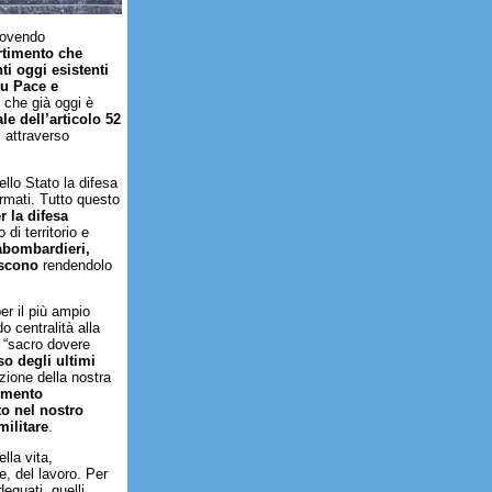
muovendo
rtimento che
ti oggi esistenti
 su Pace e
e che già oggi è
le dell’articolo 52
i attraverso
llo Stato la difesa
ermati. Tutto questo
er
la difesa
di territorio e
abombardieri,
iscono
rendendolo
er il più ampio
o centralità alla
il “sacro dovere
so degli ultimi
nzione della nostra
cimento
to nel nostro
militare
.
lla vita,
ce, del lavoro. Per
eguati, quelli