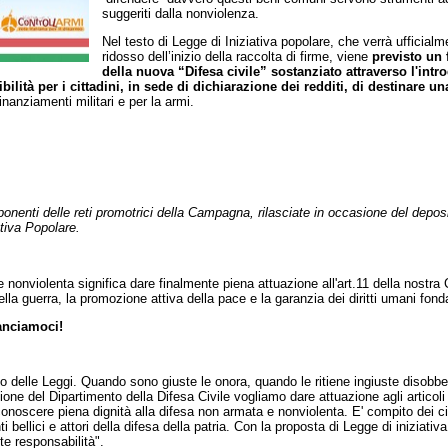
suggeriti dalla nonviolenza.
Nel testo di Legge di Iniziativa popolare, che verrà ufficialm
ridosso dell’inizio della raccolta di firme, viene
previsto un
della nuova “Difesa civile” sostanziato attraverso l'int
bilità per i cittadini, in sede di dichiarazione dei redditi, di destinare un
finanziamenti militari e per la armi.
ponenti delle reti promotrici della Campagna, rilasciate in occasione del depo
ativa Popolare.
 e nonviolenta significa dare finalmente piena attuazione all'art.11 della nostra
lla guerra, la promozione attiva della pace e la garanzia dei diritti umani fond
lanciamoci!
o delle Leggi. Quando sono giuste le onora, quando le ritiene ingiuste disobbe
zione del Dipartimento della Difesa Civile vogliamo dare attuazione agli articoli
iconoscere piena dignità alla difesa non armata e nonviolenta. E' compito dei ci
i bellici e attori della difesa della patria. Con la proposta di Legge di iniziati
te responsabilità".