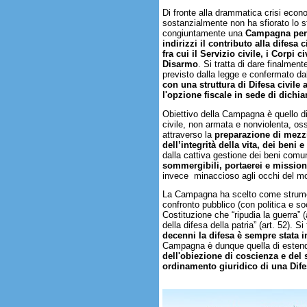
Di fronte alla drammatica crisi eco
sostanzialmente non ha sfiorato lo s
congiuntamente una
Campagna per i
indirizzi il contributo alla difesa
fra cui il Servizio civile, i Corpi c
Disarmo
. Si tratta di dare finalmen
previsto dalla legge e confermato da
con una struttura di Difesa civile 
l'opzione fiscale in sede di dichia
Obiettivo della Campagna è quello di 
civile, non armata e nonviolenta, ossi
attraverso la
preparazione di mezzi
dell’integrità della vita, dei beni
dalla cattiva gestione dei beni comu
sommergibili, portaerei e missioni
invece minaccioso agli occhi del m
La Campagna ha scelto come strumento
confronto pubblico (con politica e soc
Costituzione che “ripudia la guerra” (a
della difesa della patria” (art. 52). Si
decenni la difesa è sempre stata i
Campagna è dunque quella di estende
dell'obiezione di coscienza e del 
ordinamento giuridico di una Difes