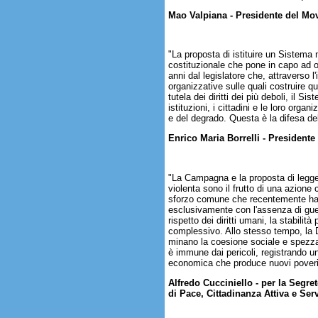
Mao Valpiana - Presidente del Mo
"La proposta di istituire un Sistema n
costituzionale che pone in capo ad ogn
anni dal legislatore che, attraverso l'
organizzative sulle quali costruire qu
tutela dei diritti dei più deboli, il S
istituzioni, i cittadini e le loro org
e del degrado. Questa è la difesa del
Enrico Maria Borrelli - Presidente
"La Campagna e la proposta di legge d
violenta sono il frutto di una azione 
sforzo comune che recentemente ha 
esclusivamente con l'assenza di guer
rispetto dei diritti umani, la stabili
complessivo. Allo stesso tempo, la Di
minano la coesione sociale e spezzan
è immune dai pericoli, registrando u
economica che produce nuovi poveri, 
Alfredo Cucciniello - per la Segr
di Pace, Cittadinanza Attiva e Serv