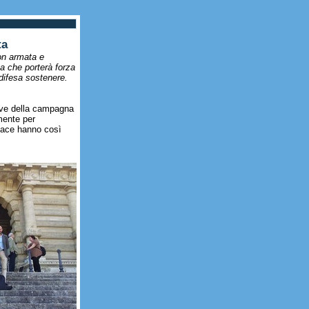
ta
non armata e
ta che porterà forza
 difesa sostenere.
rave della campagna
mente per
 Pace hanno così