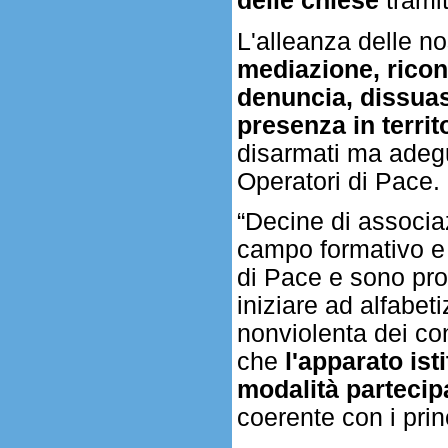
delle chiese
tramit
L'alleanza delle no
mediazione, ricon
denuncia, dissuasi
presenza in territo
disarmati ma adegua
Operatori di Pace.
“Decine di associa
campo formativo e o
di Pace e sono pron
iniziare ad alfabet
nonviolenta dei con
che
l'apparato ist
modalità partecip
coerente con i princ