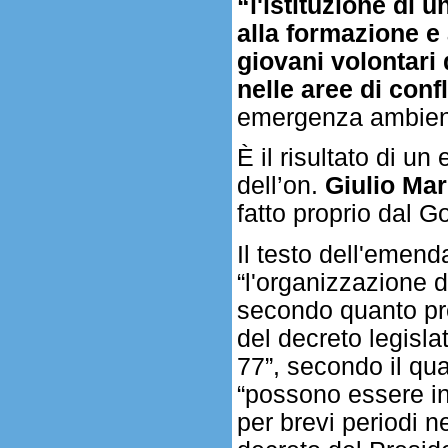
“l'istituzione di u
alla formazione e
giovani volontari
nelle aree di confl
emergenza ambient
È il risultato di u
dell’on.
Giulio Ma
fatto proprio dal G
Il testo dell'emen
“l'organizzazione 
secondo quanto pre
del decreto legisla
77”, secondo il qua
“possono essere inv
per brevi periodi n