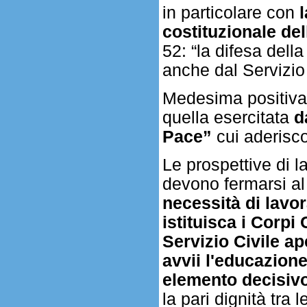
in particolare con
costituzionale de
52: “la difesa dell
anche dal Servizio
Medesima positiva f
quella esercitata
d
Pace”
cui aderisco
Le prospettive di l
devono fermarsi al 
necessità di lavo
istituisca i Corpi
Servizio Civile ap
avvii l'educazion
elemento decisiv
la pari dignità tra 