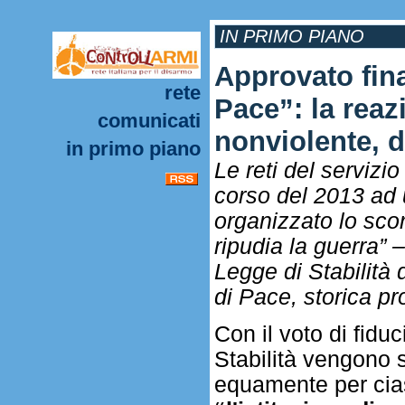
IN PRIMO PIANO
Approvato fina
rete
Pace”: la reaz
comunicati
nonviolente, d
in primo piano
Le reti del servizi
corso del 2013 ad
organizzato lo sco
ripudia la guerra”
Legge di Stabilità 
di Pace, storica pr
Con il voto di fidu
Stabilità vengono s
equamente per ci