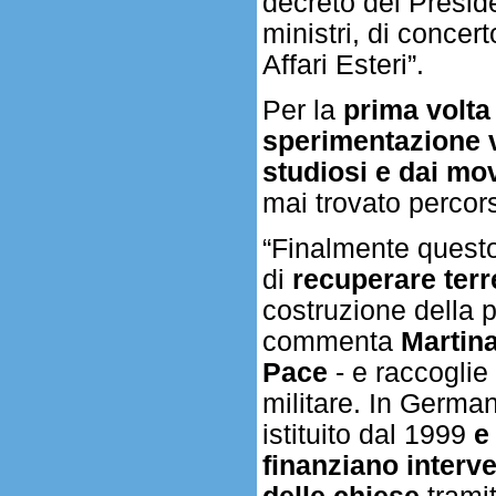
decreto del Presid
ministri, di concert
Affari Esteri”.
Per la
prima volta 
sperimentazione v
studiosi e dai mov
mai trovato percors
“Finalmente questo
di
recuperare terr
costruzione della p
commenta
Martina
Pace
- e raccoglie 
militare. In German
istituito dal 1999
e
finanziano interv