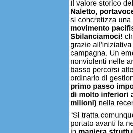
Il valore storico d
Naletto, portavo
si concretizza una 
movimento pacifis
Sbilanciamoci!
che
grazie all'iniziati
campagna. Un emend
nonviolenti nelle ar
basso percorsi alte
ordinario di gestio
primo passo impor
di molto inferiori 
milioni)
nella recen
“Si tratta comunqu
portato avanti la ne
in
maniera struttu