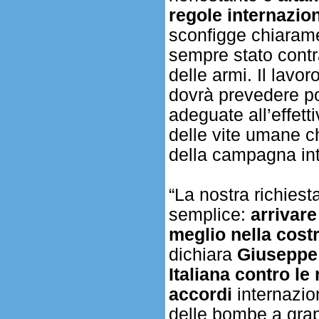
regole internazio
sconfigge chiaramen
sempre stato cont
delle armi. Il lav
dovrà prevedere poi
adeguate all’effett
delle vite umane ch
della campagna int
“La nostra richiest
semplice:
arrivare
meglio nella cost
dichiara
Giuseppe
Italiana contro l
accordi
internazio
delle bombe a grap