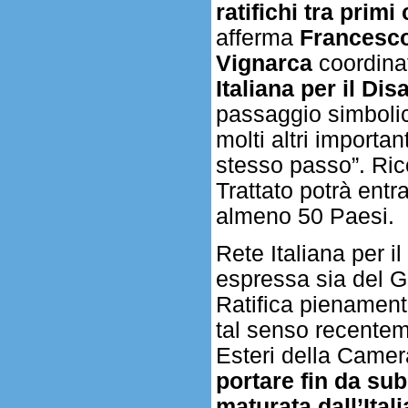
ratifichi tra prim
afferma
Francesc
Vignarca
coordina
Italiana per il Di
passaggio simbolic
molti altri importan
stesso passo”. Ric
Trattato potrà entra
almeno 50 Paesi.
Rete Italiana per 
espressa sia del G
Ratifica pienamente
tal senso recentem
Esteri della Camer
portare fin da sub
maturata dall’Ital