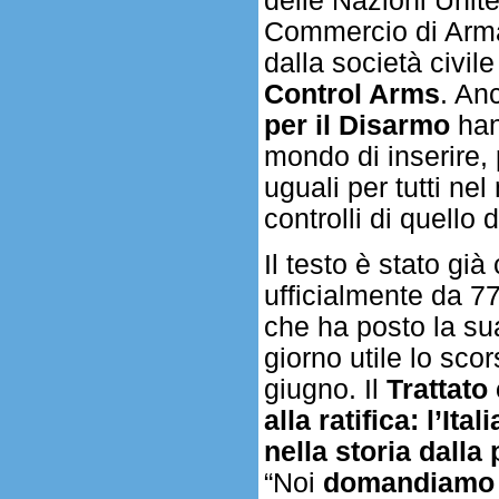
delle Nazioni Unite
Commercio di Armam
dalla società civil
Control Arms
. An
per il Disarmo
hann
mondo di inserire, 
uguali per tutti n
controlli di quello
Il testo è stato già
ufficialmente da 77 
che ha posto la su
giorno utile lo sco
giugno. Il
Trattato
alla ratifica: l’It
nella storia dalla
“Noi
domandiamo c