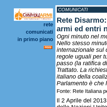
COMUNICATI
Rete Disarmo: I
rete
armi ed entri n
comunicati
Ogni minuto nel m
in primo piano
Nello stesso minut
internazionale sul 
regole uguali per t
passo (la ratifica 
Trattato. La richie
italiano della coal
Parlamento è che l’I
Fonte: Rete Italiana p
Il 2 Aprile del 20