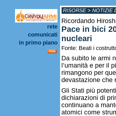
RISORSE
>
NOTIZIE 
Ricordando Hirosh
rete
Pace in bici 2
comunicati
nucleari
in primo piano
Fonte: Beati i costrut
Da subito le armi n
l’umanità e per il
rimangono per ques
devastazione che n
Gli Stati più potent
dichiarazioni di pri
continuano a mante
atomici come strum