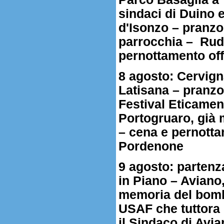
sindaci di Duino
d'Isonzo – pranzo 
parrocchia – Ruda
pernottamento off
8 agosto: Cervign
Latisana – pranzo
Festival Eticamen
Portogruaro, già
– cena e pernottam
Pordenone
9 agosto: parten
in Piano – Aviano,
memoria del bomb
USAF che tuttora
il Sindaco di Avi