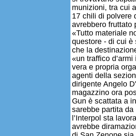
munizioni, tra cui a
17 chili di polver
avrebbero fruttato
«Tutto materiale no
questore - di cui è
che la destinazion
«un traffico d’armi
vera e propria org
agenti della sezion
dirigente Angelo D
magazzino ora post
Gun è scattata a in
sarebbe partita da
l’Interpol sta lavor
avrebbe diramazioni
di San Zenone sia u