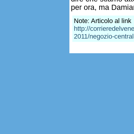
per ora, ma Damian
Note: Articolo al link
http://corrieredelven
2011/negozio-central
.