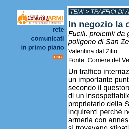
TEMI
>
TRAFFICI DI 
In negozio la c
rete
Fucili, proiettili d
comunicati
poligono di San Z
in primo piano
Valentina dal Zilio
Fonte: Corriere del V
Un traffico intern
un importante punt
secondo il questor
di un insospettabile
proprietario della 
inquirenti perchè 
armeria con annesso
si trovavano stipati