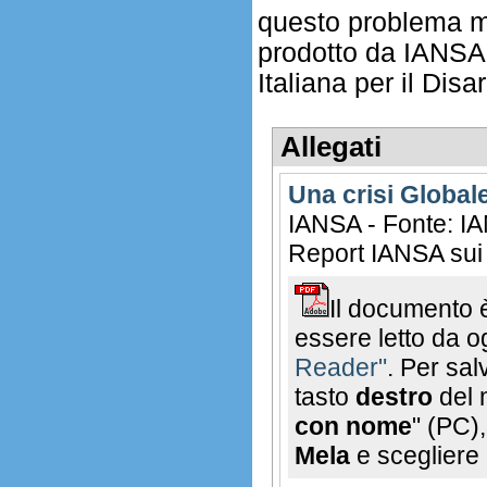
questo problema mon
prodotto da IANSA e
Italiana per il Dis
Allegati
Una crisi Global
IANSA - Fonte: I
Report IANSA sui p
Il documento 
essere letto da o
Reader"
. Per sal
tasto
destro
del 
con nome
" (PC)
Mela
e scegliere