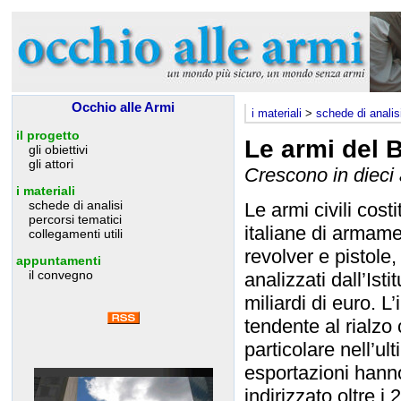
Occhio alle Armi
i materiali
>
schede di analis
il progetto
Le armi del 
gli obiettivi
gli attori
Crescono in dieci a
i materiali
schede di analisi
Le armi civili cos
percorsi tematici
italiane di armame
collegamenti utili
revolver e pistole,
appuntamenti
il convegno
analizzati dall’Is
miliardi di euro. L
tendente al rialzo
particolare nell’ul
esportazioni hanno
indirizzato oltre i