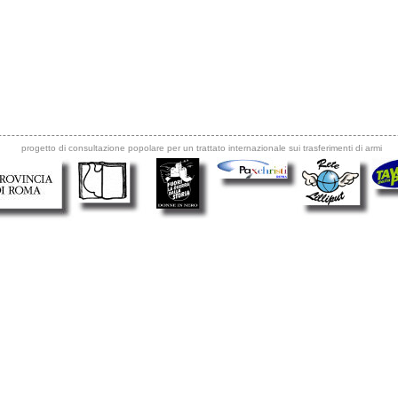
progetto di consultazione popolare per un trattato internazionale sui trasferimenti di armi