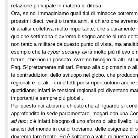
relazione principale in materia di difesa.
Ora, se noi immaginiamo quali tipi di minacce potremmo
prossimi dieci, venti o trenta anni, è chiaro che avrem
di analisi collettiva molto importante, che sicuramente 
qualche settimana e avremo bisogno anche di una certa
non tanto a militare da questo punto di vista, ma anali
esempio che la
cyber security
avrà molto più rilievo e 
futuro, che non in passato. Avremo bisogno di altri str
Pag. 54
prettamente militari. Penso alla diplomazia o all
le contraddizioni dello sviluppo nel globo, che producon
regionali e locali, i cui effetti poi si ripercuotono anche 
quotidiane; infatti le tensioni regionali poi diventano 
importanti e sempre più globali.
Per questo noi abbiamo chiesto che al riguardo si con
approfondita in sede parlamentare, magari con una C
ad hoc
; c'è infatti bisogno di uno sforzo di alto livello, 
analisi del mondo in cui ci troviamo, delle esigenze di 
dovremo fare fronte. Ed è soltanto a valle di questo r