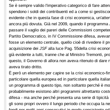
Se è sempre valido l'imperativo categorico di fare atte
spendono i soldi dei contribuenti ed a come si gestiscon
evidente che in questa fase di crisi economica, un'atte
ancora più dovuta. Già nel 2009, quando il programma
passare il vaglio dei pareri delle Commissioni competen
Partito Democratico, in IV Commissione difesa, aveva
fosse un elemento centrale, quello cioè di rivedere il 
acquisizione dei
JSF
alla luce
Pag. 55
della crisi econo
già evidente a tutti, tranne che al Ministro Tremonti, p
questo, il Governo di allora non aveva ritenuto di dare
aveva tirato dritto.
È però un elemento per capire se la crisi economico-fin
particolare quella europea ed in particolare quella itali
un programma di questo tipo, non soltanto perché è mo
probabilmente esistono altri programmi altrettanto costo
difesa - ma anche perché presenta una serie di tipicità e
gli sono propri ovvero il lungo periodo che occupa la ne
fondi per molti anni consecutivi in modo consistente ed 