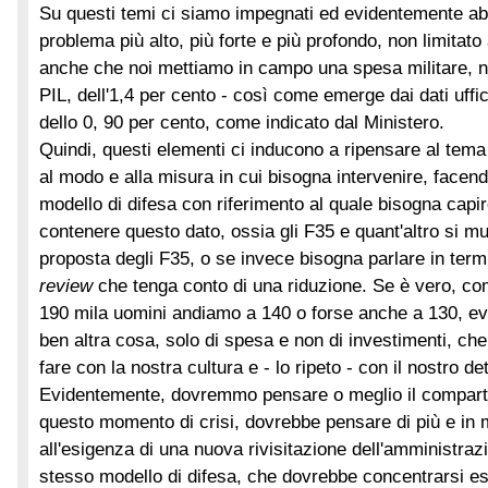
Su questi temi ci siamo impegnati ed evidentemente a
problema più alto, più forte e più profondo, non limitato
anche che noi mettiamo in campo una spesa militare, ne
PIL, dell'1,4 per cento - così come emerge dai dati uffi
dello 0, 90 per cento, come indicato dal Ministero.
Quindi, questi elementi ci inducono a ripensare al tema
al modo e alla misura in cui bisogna intervenire, facen
modello di difesa con riferimento al quale bisogna capi
contenere questo dato, ossia gli F35 e quant'altro si mu
proposta degli F35, o se invece bisogna parlare in term
review
che tenga conto di una riduzione. Se è vero, co
190 mila uomini andiamo a 140 o forse anche a 130, ev
ben altra cosa, solo di spesa e non di investimenti, ch
fare con la nostra cultura e - lo ripeto - con il nostro de
Evidentemente, dovremmo pensare o meglio il comparto 
questo momento di crisi, dovrebbe pensare di più e in 
all'esigenza di una nuova rivisitazione dell'amministrazi
stesso modello di difesa, che dovrebbe concentrarsi e