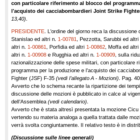
con particolare riferimento al blocco del programm
l'acquisto dei cacciabombardieri Joint Strike Fighte
13,40)
.
PRESIDENTE
. L'ordine del giorno reca la discussione 
Stanislao ed altri n.
1-00781
, Pezzotta, Sarubbi ed altri
altri n.
1-00861
, Porfidia ed altri
1-00862
, Moffa ed altri
altri n.
1-00908
e Rugghia ed altri n.
1-00909
, sulla rid
razionalizzazione delle spese militari, con particolare r
programma per la produzione e l'acquisto dei cacciabom
Fighter (JSF) F-35
(vedi l'allegato A - Mozioni)
.
Pag. 40
Avverto che lo schema recante la ripartizione dei tempi 
discussione delle mozioni è pubblicato in calce al vigen
dell'Assemblea
(vedi calendario)
.
Avverto che è stata altresì presentata la mozione Cicu 
vertendo su materia analoga a quella trattata dalle mozio
verrà svolta congiuntamente. Il relativo testo è in distr
(Discussione sulle linee generali)