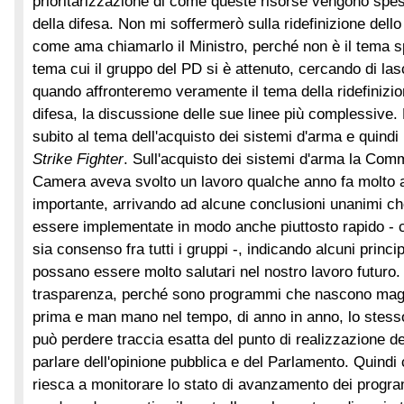
prioritarizzazione di come queste risorse vengono spese 
della difesa. Non mi soffermerò sulla ridefinizione dello
come ama chiamarlo il Ministro, perché non è il tema sp
tema cui il gruppo del PD si è attenuto, cercando di las
quando affronteremo veramente il tema della ridefinizio
difesa, la discussione delle sue linee più complessive.
subito al tema dell'acquisto dei sistemi d'arma e quindi
Strike Fighter
. Sull'acquisto dei sistemi d'arma la Com
Camera aveva svolto un lavoro qualche anno fa molto a
importante, arrivando ad alcune conclusioni unanimi c
essere implementate in modo anche piuttosto rapido - c
sia consenso fra tutti i gruppi -, indicando alcuni princi
possano essere molto salutari nel nostro lavoro futuro. 
trasparenza, perché sono programmi che nascono magar
prima e man mano nel tempo, di anno in anno, lo stesso
può perdere traccia esatta del punto di realizzazione 
parlare dell'opinione pubblica e del Parlamento. Quindi
riesca a monitorare lo stato di avanzamento dei progr