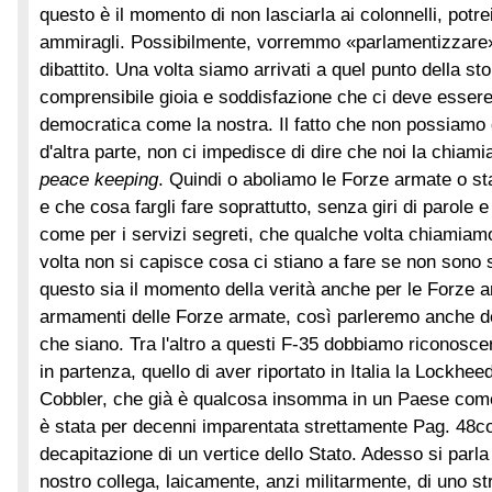
questo è il momento di non lasciarla ai colonnelli, potre
ammiragli. Possibilmente, vorremmo «parlamentizzare
dibattito. Una volta siamo arrivati a quel punto della st
comprensibile gioia e soddisfazione che ci deve essere
democratica come la nostra. Il fatto che non possiamo d
d'altra parte, non ci impedisce di dire che noi la chiam
peace keeping
. Quindi o aboliamo le Forze armate o st
e che cosa fargli fare soprattutto, senza giri di parole e
come per i servizi segreti, che qualche volta chiamiam
volta non si capisce cosa ci stiano a fare se non sono 
questo sia il momento della verità anche per le Forze a
armamenti delle Forze armate, così parleremo anche deg
che siano. Tra l'altro a questi F-35 dobbiamo riconosce
in partenza, quello di aver riportato in Italia la Lockhe
Cobbler, che già è qualcosa insomma in un Paese come
è stata per decenni imparentata strettamente
Pag. 48
co
decapitazione di un vertice dello Stato. Adesso si parla
nostro collega, laicamente, anzi militarmente, di uno s