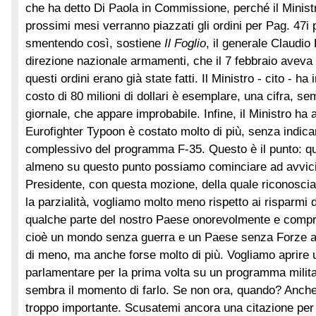
che ha detto Di Paola in Commissione, perché il Minist
prossimi mesi verranno piazzati gli ordini per
Pag. 47
i 
smentendo così, sostiene
Il Foglio
, il generale Claudio
direzione nazionale armamenti, che il 7 febbraio aveva
questi ordini erano già state fatti. Il Ministro - cito - ha i
costo di 80 milioni di dollari è esemplare, una cifra, s
giornale, che appare improbabile. Infine, il Ministro ha 
Eurofighter Typoon è costato molto di più, senza indicar
complessivo del programma F-35. Questo è il punto: q
almeno su questo punto possiamo cominciare ad avvicina
Presidente, con questa mozione, della quale riconosciam
la parzialità, vogliamo molto meno rispetto ai risparmi
qualche parte del nostro Paese onorevolmente e compr
cioè un mondo senza guerra e un Paese senza Forze a
di meno, ma anche forse molto di più. Vogliamo aprire u
parlamentare per la prima volta su un programma milita
sembra il momento di farlo. Se non ora, quando? Anche 
troppo importante. Scusatemi ancora una citazione per l