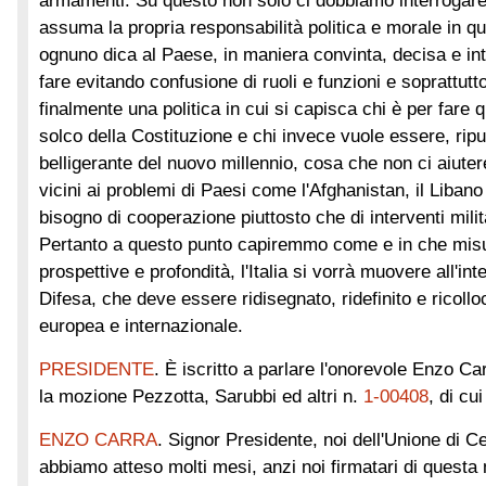
armamenti. Su questo non solo ci dobbiamo interrogar
assuma la propria responsabilità politica e morale in 
ognuno dica al Paese, in maniera convinta, decisa e int
fare evitando confusione di ruoli e funzioni e soprattu
finalmente una politica in cui si capisca chi è per fare
solco della Costituzione e chi invece vuole essere, ripuliti
belligerante del nuovo millennio, cosa che non ci aiute
vicini ai problemi di Paesi come l'Afghanistan, il Libano
bisogno di cooperazione piuttosto che di interventi milit
Pertanto a questo punto capiremmo come e in che misu
prospettive e profondità, l'Italia si vorrà muovere all'in
Difesa, che deve essere ridisegnato, ridefinito e ricoll
europea e internazionale.
PRESIDENTE
. È iscritto a parlare l'onorevole Enzo Ca
la mozione Pezzotta, Sarubbi ed altri n.
1-00408
, di cu
ENZO CARRA
. Signor Presidente, noi dell'Unione di Ce
abbiamo atteso molti mesi, anzi noi firmatari di questa